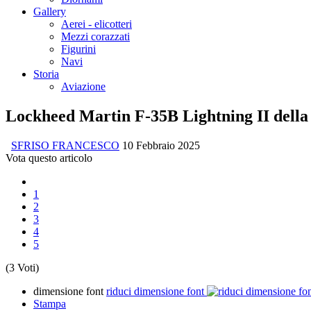
Gallery
Aerei - elicotteri
Mezzi corazzati
Figurini
Navi
Storia
Aviazione
Lockheed Martin F-35B Lightning II della
SFRISO FRANCESCO
10 Febbraio 2025
Vota questo articolo
1
2
3
4
5
(3 Voti)
dimensione font
riduci dimensione font
Stampa