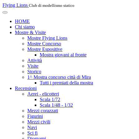
Flying Lions
Club di modellismo statico
HOME
Chi siamo
Mostre & Visite
Mostre Flying Lions
Mostre Concorso
Mostre Espositive
Mostra giovani al fronte
Attività
Visite
Storico
1^ Mostra concorso città di Mira
Tutti i premiati della mostra
Recensioni
Aerei - elicotteri
Scala 1/72
Scala 1/48 - 1/32
Mezzi corazzati
Figurini
Mezzi civili
Navi
Sci fi
Diornami