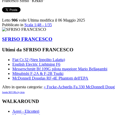
Francesco Sfriso "Kekko"
Letto
906
volte
Ultima modifica il 06 Maggio 2025
Pubblicato in
Scala 1/48 - 1/35
SFRISO FRANCESCO
Ultimi da SFRISO FRANCESCO
Fiat Cr.32 (Sten Ippolito Lalatta)
English Electric Lightning F6
Messerschmitt Bf.109G pilota maggiore Mario Bellagambi
Mitsubishi F-2A & F-2B Tsuiki
McDonnell Douglas RF-4E Phantom dell'EPA
Altro in questa categoria:
« Focke-Achgelis Fa.330
McDonnell Dougl
Joomla SEF URLs by Artio
WALKAROUND
Aerei - Elicotteri