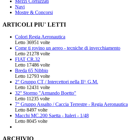
Mezzi Corrazzati
Navi
Mostre & Concorsi
ARTICOLI
PIU' LETTI
Colori Regia Aeronautica
Letto 36951 volte
Come ti rovino un aereo - tecniche di invecchiamento
Letto 21278 volte
FIAT CR.32
Letto 17486 volte
Breda 65 Nibbio
Letto 12793 volte
2° Gruppo CT / Intercettori nella II^ G.M.
Letto 12431 volte
32° Stormo "Armando Boetto"
Letto 11235 volte
7° Gruppo Assalto / Caccia Terrestre - Regia Aeronautica
Letto 8497 volte
Macchi MC.200 Saetta - Italeri - 1/48
Letto 8045 volte
ARCHIVIO