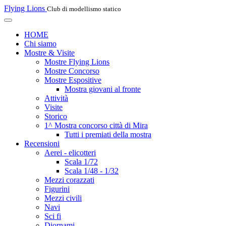
Flying Lions
Club di modellismo statico
HOME
Chi siamo
Mostre & Visite
Mostre Flying Lions
Mostre Concorso
Mostre Espositive
Mostra giovani al fronte
Attività
Visite
Storico
1^ Mostra concorso città di Mira
Tutti i premiati della mostra
Recensioni
Aerei - elicotteri
Scala 1/72
Scala 1/48 - 1/32
Mezzi corazzati
Figurini
Mezzi civili
Navi
Sci fi
Diornami