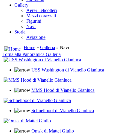
Gallery
Aerei - elicotteri
Mezzi corazzati
Figurini
Navi
Storia
Aviazione
Home
»
Galleria
» Navi
Torna alla Panoramica Galleria
USS Washington di Vianello Gianluca
MMS Hood di Vianello Gianluca
Schnellboot di Vianello Gianluca
Omsk di Mattei Giulio