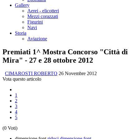
Gallery
Aerei - elicotteri
Mezzi corazzati
Figurini
Navi
Storia
Aviazione
Premiati 1^ Mostra Concorso "Città di
Mira" - 27 e 28 ottobre 2012
CIMAROSTI ROBERTO
26 Novembre 2012
Vota questo articolo
1
2
3
4
5
(0 Voti)
dimensione font
riduci dimensione font