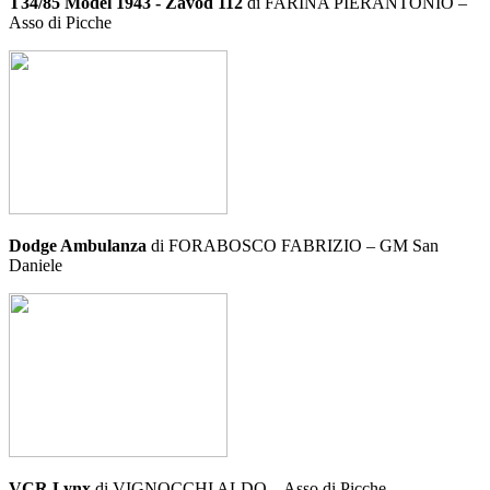
T34/85 Model 1943 - Zavod 112
di FARINA PIERANTONIO –
Asso di Picche
Dodge Ambulanza
di FORABOSCO FABRIZIO – GM San
Daniele
VCR Lynx
di VIGNOCCHI ALDO – Asso di Picche