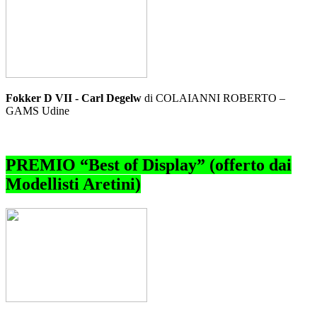
Fokker D VII - Carl Degelw
di COLAIANNI ROBERTO –
GAMS Udine
PREMIO “Best of Display” (offerto dai
Modellisti Aretini)