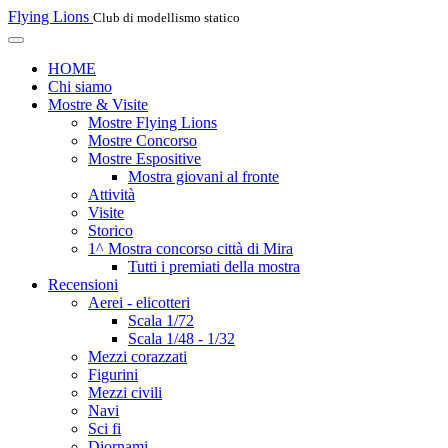
Flying Lions
Club di modellismo statico
HOME
Chi siamo
Mostre & Visite
Mostre Flying Lions
Mostre Concorso
Mostre Espositive
Mostra giovani al fronte
Attività
Visite
Storico
1^ Mostra concorso città di Mira
Tutti i premiati della mostra
Recensioni
Aerei - elicotteri
Scala 1/72
Scala 1/48 - 1/32
Mezzi corazzati
Figurini
Mezzi civili
Navi
Sci fi
Diornami