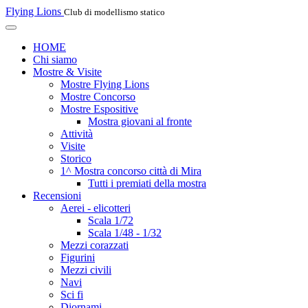
Flying Lions
Club di modellismo statico
HOME
Chi siamo
Mostre & Visite
Mostre Flying Lions
Mostre Concorso
Mostre Espositive
Mostra giovani al fronte
Attività
Visite
Storico
1^ Mostra concorso città di Mira
Tutti i premiati della mostra
Recensioni
Aerei - elicotteri
Scala 1/72
Scala 1/48 - 1/32
Mezzi corazzati
Figurini
Mezzi civili
Navi
Sci fi
Diornami