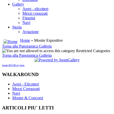
Gallery
Aerei - elicotteri
Mezzi corazzati
Figurini
Navi
Storia
Aviazione
Home
» Mostre Espositive
Torna alla Panoramica Galleria
Restricted Categories
Torna alla Panoramica Galleria
Joomla SEF URLs by Artio
WALKAROUND
Aerei - Elicotteri
Mezzi Corrazzati
Navi
Mostre & Concorsi
ARTICOLI
PIU' LETTI