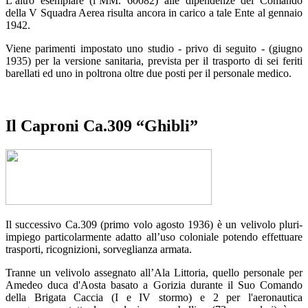
L’altro esemplare (l’MM. 60082) alle dipendenze del Comando
della V Squadra Aerea risulta ancora in carico a tale Ente al gennaio
1942.
Viene parimenti impostato uno studio - privo di seguito - (giugno
1935) per la versione sanitaria, prevista per il trasporto di sei feriti
barellati ed uno in poltrona oltre due posti per il personale medico.
Il Caproni Ca.309 “Ghibli”
Il successivo Ca.309 (primo volo agosto 1936) è un velivolo pluri-
impiego particolarmente adatto all’uso coloniale potendo effettuare
trasporti, ricognizioni, sorveglianza armata.
Tranne un velivolo assegnato all’Ala Littoria, quello personale per
Amedeo duca d'Aosta basato a Gorizia durante il Suo Comando
della Brigata Caccia (I e IV stormo) e 2 per l'aeronautica