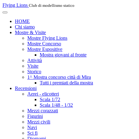
Flying Lions
Club di modellismo statico
HOME
Chi siamo
Mostre & Visite
Mostre Flying Lions
Mostre Concorso
Mostre Espositive
Mostra giovani al fronte
Attività
Visite
Storico
1^ Mostra concorso città di Mira
Tutti i premiati della mostra
Recensioni
Aerei - elicotteri
Scala 1/72
Scala 1/48 - 1/32
Mezzi corazzati
Figurini
Mezzi civili
Navi
Sci fi
Diornami