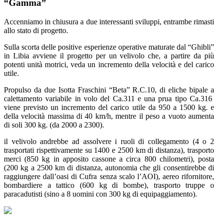
“Gamma”
Accenniamo in chiusura a due interessanti sviluppi, entrambe rimasti
allo stato di progetto.
Sulla scorta delle positive esperienze operative maturate dal “Ghibli”
in Libia avviene il progetto per un velivolo che, a partire da più
potenti unità motrici, veda un incremento della velocità e del carico
utile.
Propulso da due Isotta Fraschini “Beta” R.C.10, di eliche bipale a
calettamento variabile in volo del Ca.311 e una prua tipo Ca.316
viene previsto un incremento del carico utile da 950 a 1500 kg. e
della velocità massima di 40 km/h, mentre il peso a vuoto aumenta
di soli 300 kg. (da 2000 a 2300).
il velivolo andrebbe ad assolvere i ruoli di collegamento (4 o 2
trasportati rispettivamente su 1400 e 2500 km di distanza), trasporto
merci (850 kg in apposito cassone a circa 800 chilometri), posta
(200 kg a 2500 km di distanza, autonomia che gli consentirebbe di
raggiungere dall’oasi di Cufra senza scalo l’AOI), aereo rifornitore,
bombardiere a tattico (600 kg di bombe), trasporto truppe o
paracadutisti (sino a 8 uomini con 300 kg di equipaggiamento).