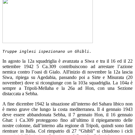
Truppe inglesi ispezionano un Ghibli.
In agosto la 12a squadriglia è avanzata a Siwa e tra il 16 ed il 22
settembre 1942 5 Ca.309 contribuiscono ad arrestare l’azione
nemica contro l’oasi di Gialo. All'inizio di novembre la 12a lascia
Siwa, ripiega su Agedabia, passando poi a Sirte e Misurata (20
novembre) dove si ricongiunge con la 103a squadriglia. La 104a è
sempre a Tripoli-Mellaha e la 26a ad Hon, con una Sezione
distaccata a Sebha.
A fine dicembre 1942 la situazione all’interno del Sahara libico non
è meno grave che lungo la costa mediterranea. Il 4 gennaio 1943
deve essere abbandonata Sebha, il 7 gennaio Hon, il 16 gennaio
Ghat: i Ca.309 proteggono fino all’ultimo il ripiegamento delle
nostre colonne, dall’interno alla regione di Tripoli, quindi sono fatti
rientrare in Italia. Col rimpatrio di 27 “Ghibli” si chiudono i cicli