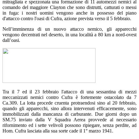
mitragliata e spezzonata una formazione di 11 automezzi nemici al
comando del maggiore Clayton che sono distrutti, catturati o messi
in fuga: i nostri uomini vengono anche in possesso del piano
d'attacco contro l'oasi di Cufra, azione prevista verso il 5 febbraio.
Nell’imminenza di un nuovo attacco nemico, gli apparecchi
vengono decentrati nel deserto, in una località a 80 km a nord-ovest
dall’oasi.
Tra il 7 ed il 23 febbraio l'attacco di una sessantina di mezzi
meccanizzati nemici contro Cufra è fortemente ostacolato da 7
Ca.309. La lotta procede cruenta protraendosi sino al 20 febbraio,
quando gli apparecchi, sino allora intervenuti efficacemente, sono
immobilizzati dalla mancanza di carburante. Due giorni dopo un
SM.75 inviato dalla V Squadra Aerea provvede al necessario
rifornimento ed i sette velivoli possono ripiegare, senza perdite, ad
Hom. Cufra lasciata alla sua sorte cade il 1° marzo 1941.