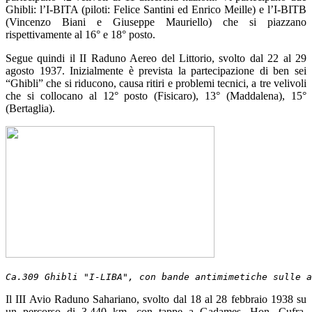
Ghibli: l’I-BITA (piloti: Felice Santini ed Enrico Meille) e l’I-BITB
(Vincenzo Biani e Giuseppe Mauriello) che si piazzano
rispettivamente al 16° e 18° posto.
Segue quindi il II Raduno Aereo del Littorio, svolto dal 22 al 29
agosto 1937. Inizialmente è prevista la partecipazione di ben sei
“Ghibli” che si riducono, causa ritiri e problemi tecnici, a tre velivoli
che si collocano al 12° posto (Fisicaro), 13° (Maddalena), 15°
(Bertaglia).
Ca.309 Ghibli "I-LIBA", con bande antimimetiche sulle a
Il III Avio Raduno Sahariano, svolto dal 18 al 28 febbraio 1938 su
un percorso di 3.440 km. con tappe a Gadames, Hon, Cufra,