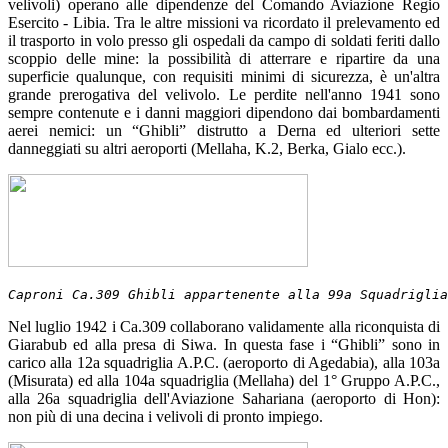
velivoli) operano alle dipendenze del Comando Aviazione Regio
Esercito - Libia. Tra le altre missioni va ricordato il prelevamento ed
il trasporto in volo presso gli ospedali da campo di soldati feriti dallo
scoppio delle mine: la possibilità di atterrare e ripartire da una
superficie qualunque, con requisiti minimi di sicurezza, è un'altra
grande prerogativa del velivolo. Le perdite nell'anno 1941 sono
sempre contenute e i danni maggiori dipendono dai bombardamenti
aerei nemici: un “Ghibli” distrutto a Derna ed ulteriori sette
danneggiati su altri aeroporti (Mellaha, K.2, Berka, Gialo ecc.).
Caproni Ca.309 Ghibli appartenente alla 99a Squadriglia
Nel luglio 1942 i Ca.309 collaborano validamente alla riconquista di
Giarabub ed alla presa di Siwa. In questa fase i “Ghibli” sono in
carico alla 12a squadriglia A.P.C. (aeroporto di Agedabia), alla 103a
(Misurata) ed alla 104a squadriglia (Mellaha) del 1° Gruppo A.P.C.,
alla 26a squadriglia dell'Aviazione Sahariana (aeroporto di Hon):
non più di una decina i velivoli di pronto impiego.