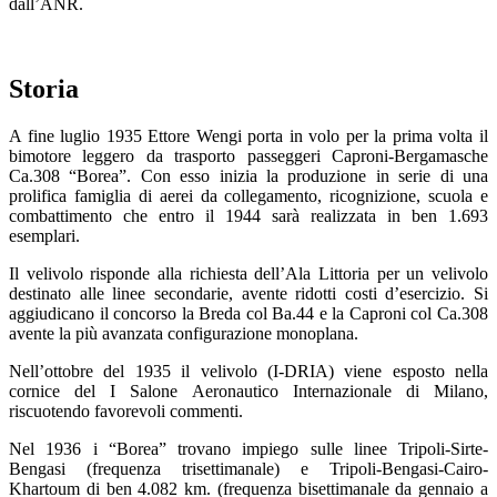
dall’ANR.
Storia
A fine luglio 1935 Ettore Wengi porta in volo per la prima volta il
bimotore leggero da trasporto passeggeri Caproni-Bergamasche
Ca.308 “Borea”. Con esso inizia la produzione in serie di una
prolifica famiglia di aerei da collegamento, ricognizione, scuola e
combattimento che entro il 1944 sarà realizzata in ben 1.693
esemplari.
Il velivolo risponde alla richiesta dell’Ala Littoria per un velivolo
destinato alle linee secondarie, avente ridotti costi d’esercizio. Si
aggiudicano il concorso la Breda col Ba.44 e la Caproni col Ca.308
avente la più avanzata configurazione monoplana.
Nell’ottobre del 1935 il velivolo (I-DRIA) viene esposto nella
cornice del I Salone Aeronautico Internazionale di Milano,
riscuotendo favorevoli commenti.
Nel 1936 i “Borea” trovano impiego sulle linee Tripoli-Sirte-
Bengasi (frequenza trisettimanale) e Tripoli-Bengasi-Cairo-
Khartoum di ben 4.082 km. (frequenza bisettimanale da gennaio a