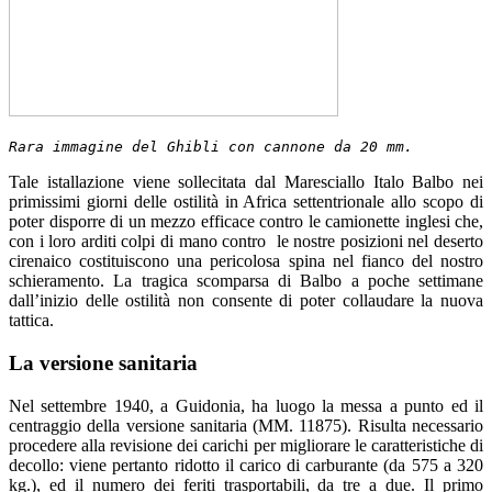
Rara immagine del Ghibli con cannone da 20 mm.
Tale istallazione viene sollecitata dal Maresciallo Italo Balbo nei
primissimi giorni delle ostilità in Africa settentrionale allo scopo di
poter disporre di un mezzo efficace contro le camionette inglesi che,
con i loro arditi colpi di mano contro le nostre posizioni nel deserto
cirenaico costituiscono una pericolosa spina nel fianco del nostro
schieramento. La tragica scomparsa di Balbo a poche settimane
dall’inizio delle ostilità non consente di poter collaudare la nuova
tattica.
La versione sanitaria
Nel settembre 1940, a Guidonia, ha luogo la messa a punto ed il
centraggio della versione sanitaria (MM. 11875). Risulta necessario
procedere alla revisione dei carichi per migliorare le caratteristiche di
decollo: viene pertanto ridotto il carico di carburante (da 575 a 320
kg.), ed il numero dei feriti trasportabili, da tre a due. Il primo