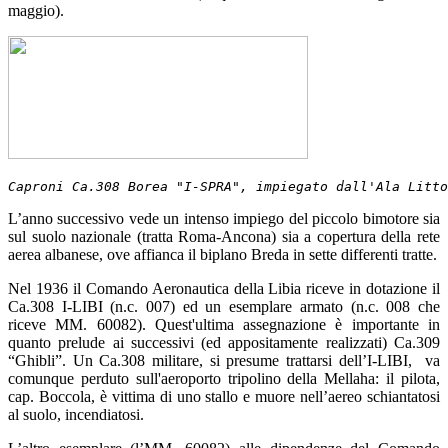
maggio).
Caproni Ca.308 Borea "I-SPRA", impiegato dall'Ala Litto
L’anno successivo vede un intenso impiego del piccolo bimotore sia
sul suolo nazionale (tratta Roma-Ancona) sia a copertura della rete
aerea albanese, ove affianca il biplano Breda in sette differenti tratte.
Nel 1936 il Comando Aeronautica della Libia riceve in dotazione il
Ca.308 I-LIBI (n.c. 007) ed un esemplare armato (n.c. 008 che
riceve MM. 60082). Quest'ultima assegnazione è importante in
quanto prelude ai successivi (ed appositamente realizzati) Ca.309
“Ghibli”. Un Ca.308 militare, si presume trattarsi dell’I-LIBI, va
comunque perduto sull'aeroporto tripolino della Mellaha: il pilota,
cap. Boccola, è vittima di uno stallo e muore nell’aereo schiantatosi
al suolo, incendiatosi.