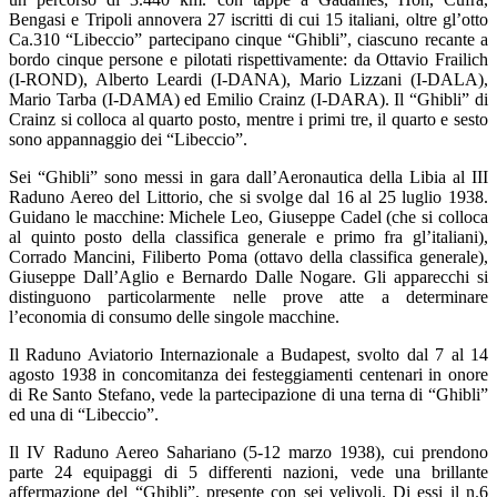
Bengasi e Tripoli annovera 27 iscritti di cui 15 italiani, oltre gl’otto
Ca.310 “Libeccio” partecipano cinque “Ghibli”, ciascuno recante a
bordo cinque persone e pilotati rispettivamente: da Ottavio Frailich
(I-ROND), Alberto Leardi (I-DANA), Mario Lizzani (I-DALA),
Mario Tarba (I-DAMA) ed Emilio Crainz (I-DARA). Il “Ghibli” di
Crainz si colloca al quarto posto, mentre i primi tre, il quarto e sesto
sono appannaggio dei “Libeccio”.
Sei “Ghibli” sono messi in gara dall’Aeronautica della Libia al III
Raduno Aereo del Littorio, che si svolge dal 16 al 25 luglio 1938.
Guidano le macchine: Michele Leo, Giuseppe Cadel (che si colloca
al quinto posto della classifica generale e primo fra gl’italiani),
Corrado Mancini, Filiberto Poma (ottavo della classifica generale),
Giuseppe Dall’Aglio e Bernardo Dalle Nogare. Gli apparecchi si
distinguono particolarmente nelle prove atte a determinare
l’economia di consumo delle singole macchine.
Il Raduno Aviatorio Internazionale a Budapest, svolto dal 7 al 14
agosto 1938 in concomitanza dei festeggiamenti centenari in onore
di Re Santo Stefano, vede la partecipazione di una terna di “Ghibli”
ed una di “Libeccio”.
Il IV Raduno Aereo Sahariano (5-12 marzo 1938), cui prendono
parte 24 equipaggi di 5 differenti nazioni, vede una brillante
affermazione del “Ghibli”, presente con sei velivoli. Di essi il n.6