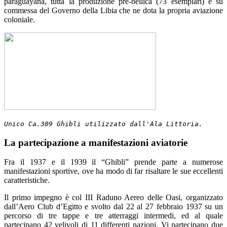
paraguayana, tutta la produzione pre-bellica (73 esemplari) è su
commessa del Governo della Libia che ne dota la propria aviazione
coloniale.
Unico Ca.309 Ghibli utilizzato dall'Ala Littoria.
La partecipazione a manifestazioni aviatorie
Fra il 1937 e il 1939 il “Ghibli” prende parte a numerose
manifestazioni sportive, ove ha modo di far risaltare le sue eccellenti
caratteristiche.
Il primo impegno è col III Raduno Aereo delle Oasi, organizzato
dall’Aero Club d’Egitto e svolto dal 22 al 27 febbraio 1937 su un
percorso di tre tappe e tre atterraggi intermedi, ed al quale
partecipano 42 velivoli di 11 differenti nazioni. Vi partecipano due