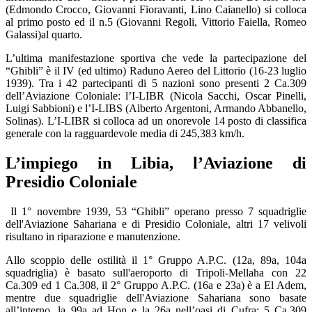
(Edmondo Crocco, Giovanni Fioravanti, Lino Caianello) si colloca
al primo posto ed il n.5 (Giovanni Regoli, Vittorio Faiella, Romeo
Galassi)al quarto.
L’ultima manifestazione sportiva che vede la partecipazione del
“Ghibli” è il IV (ed ultimo) Raduno Aereo del Littorio (16-23 luglio
1939). Tra i 42 partecipanti di 5 nazioni sono presenti 2 Ca.309
dell’Aviazione Coloniale: l’I-LIBR (Nicola Sacchi, Oscar Pinelli,
Luigi Sabbioni) e l’I-LIBS (Alberto Argentoni, Armando Abbanello,
Solinas). L’I-LIBR si colloca ad un onorevole 14 posto di classifica
generale con la ragguardevole media di 245,383 km/h.
L’impiego in Libia, l’Aviazione di
Presidio Coloniale
Il 1° novembre 1939, 53 “Ghibli” operano presso 7 squadriglie
dell'Aviazione Sahariana e di Presidio Coloniale, altri 17 velivoli
risultano in riparazione e manutenzione.
Allo scoppio delle ostilità il 1° Gruppo A.P.C. (12a, 89a, 104a
squadriglia) è basato sull'aeroporto di Tripoli-Mellaha con 22
Ca.309 ed 1 Ca.308, il 2° Gruppo A.P.C. (16a e 23a) è a El Adem,
mentre due squadriglie dell'Aviazione Sahariana sono basate
all’interno, la 99a ad Hon e la 26a nell’oasi di Cufra; 5 Ca.309