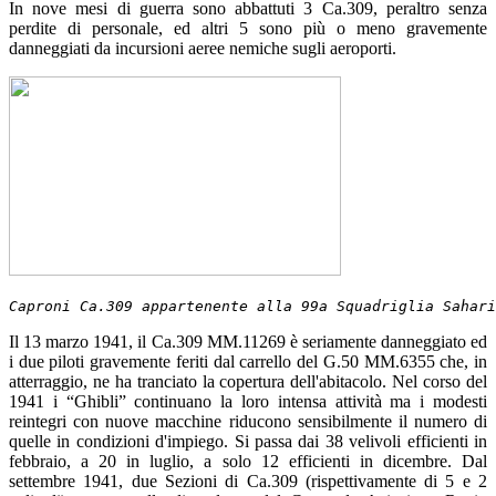
In nove mesi di guerra sono abbattuti 3 Ca.309, peraltro senza
perdite di personale, ed altri 5 sono più o meno gravemente
danneggiati da incursioni aeree nemiche sugli aeroporti.
Caproni Ca.309 appartenente alla 99a Squadriglia Sahari
Il 13 marzo 1941, il Ca.309 MM.11269 è seriamente danneggiato ed
i due piloti gravemente feriti dal carrello del G.50 MM.6355 che, in
atterraggio, ne ha tranciato la copertura dell'abitacolo. Nel corso del
1941 i “Ghibli” continuano la loro intensa attività ma i modesti
reintegri con nuove macchine riducono sensibilmente il numero di
quelle in condizioni d'impiego. Si passa dai 38 velivoli efficienti in
febbraio, a 20 in luglio, a solo 12 efficienti in dicembre. Dal
settembre 1941, due Sezioni di Ca.309 (rispettivamente di 5 e 2