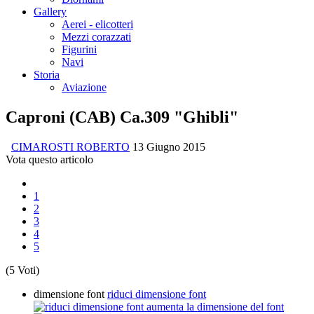
Gallery
Aerei - elicotteri
Mezzi corazzati
Figurini
Navi
Storia
Aviazione
Caproni (CAB) Ca.309 "Ghibli"
CIMAROSTI ROBERTO
13 Giugno 2015
Vota questo articolo
1
2
3
4
5
(5 Voti)
dimensione font
riduci dimensione font
aumenta la dimensione del font