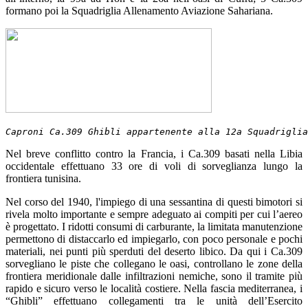
formano poi la Squadriglia Allenamento Aviazione Sahariana.
Caproni Ca.309 Ghibli appartenente alla 12a Squadriglia
Nel breve conflitto contro la Francia, i Ca.309 basati nella Libia
occidentale effettuano 33 ore di voli di sorveglianza lungo la
frontiera tunisina.
Nel corso del 1940, l'impiego di una sessantina di questi bimotori si
rivela molto importante e sempre adeguato ai compiti per cui l’aereo
è progettato. I ridotti consumi di carburante, la limitata manutenzione
permettono di distaccarlo ed impiegarlo, con poco personale e pochi
materiali, nei punti più sperduti del deserto libico. Da qui i Ca.309
sorvegliano le piste che collegano le oasi, controllano le zone della
frontiera meridionale dalle infiltrazioni nemiche, sono il tramite più
rapido e sicuro verso le località costiere. Nella fascia mediterranea, i
“Ghibli” effettuano collegamenti tra le unità dell’Esercito