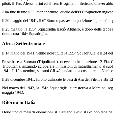
piloti, il Ten. Alessandrini ed il Ten. Broganelli, riferirono di aver a
Alla fine fu uno il Fulmar abbattuto, quello dell’806°Squadron inglese 
Il 20 maggio del 1941, il 6° Stormo passava in posizione “quadro”, 
Il 25 maggio, la 155^ Squadriglia lasciò Alghero, e dopo delle tappe 
rinumerata 164^ Squadriglia.
Africa Settentrionale
Il 14 luglio del 1941, venne ricostituita la 155^ Squadriglia, e il 24 de
Prese base a Sorman (Tripolitania), ricevendo in dotazione 12 Fiat C
Tripolitania, iniziando ad operare in missioni di mitragliamento al suol
1941. Il 1° settembre, sei suoi CR.42, andarono a costituire un Nucleo
Il 28 dicembre 1941, furono utilizzate le basi di Ara dei Fileni e Bir El
Nel marzo del 1942, la 154^ Squadriglia, si trasferiva a Martuba, segu
maggio 1942.
Ritorno in Italia
Dopo undici mesi di operazioni, il 3 giugno 1942, il Gruppo fece rie