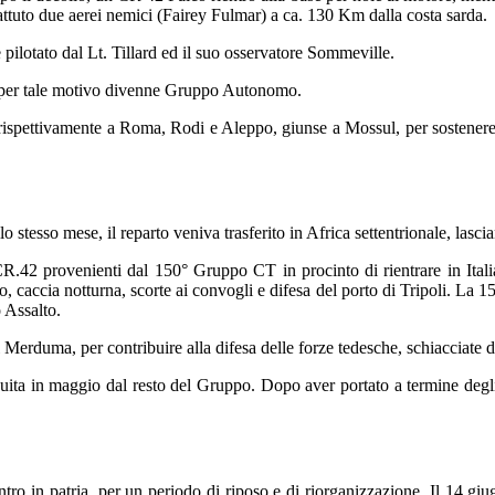
bbattuto due aerei nemici (Fairey Fulmar) a ca. 130 Km dalla costa sarda.
pilotato dal Lt. Tillard ed il suo osservatore Sommeville.
e per tale motivo divenne Gruppo Autonomo.
rispettivamente a Roma, Rodi e Aleppo, giunse a Mossul, per sostenere l
llo stesso mese, il reparto veniva trasferito in Africa settentrionale, lasc
R.42 provenienti dal 150° Gruppo CT in procinto di rientrare in Itali
o, caccia notturna, scorte ai convogli e difesa del porto di Tripoli. La 1
 Assalto.
 Merduma, per contribuire alla difesa delle forze tedesche, schiacciate dal
ita in maggio dal resto del Gruppo. Dopo aver portato a termine degli a
ntro in patria, per un periodo di riposo e di riorganizzazione. Il 14 g