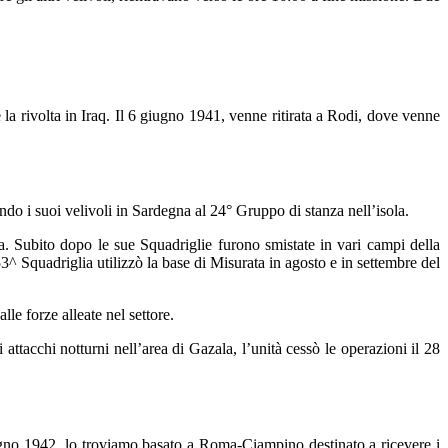
a rivolta in Iraq. Il 6 giugno 1941, venne ritirata a Rodi, dove venne
iando i suoi velivoli in Sardegna al 24° Gruppo di stanza nell’isola.
a. Subito dopo le sue Squadriglie furono smistate in vari campi della
53^ Squadriglia utilizzò la base di Misurata in agosto e in settembre del
le forze alleate nel settore.
ttacchi notturni nell’area di Gazala, l’unità cessò le operazioni il 28
iugno 1942, lo troviamo basato a Roma-Ciampino destinato a ricevere i