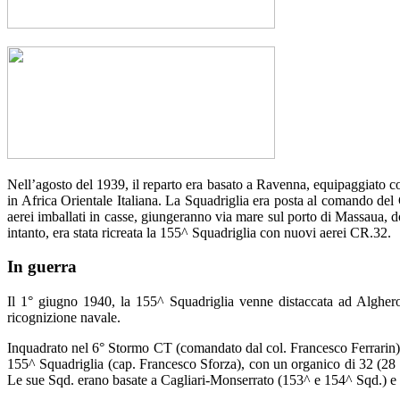
Nell’agosto del 1939, il reparto era basato a Ravenna, equipaggiato c
in Africa Orientale Italiana. La Squadriglia era posta al comando del 
aerei imballati in casse, giungeranno via mare sul porto di Massaua, do
intanto, era stata ricreata la 155^ Squadriglia con nuovi aerei CR.32.
In guerra
Il 1° giugno 1940, la 155^ Squadriglia venne distaccata ad Alghero, 
ricognizione navale.
Inquadrato nel 6° Stormo CT (comandato dal col. Francesco Ferrarin) i
155^ Squadriglia (cap. Francesco Sforza), con un organico di 32 (28 b
Le sue Sqd. erano basate a Cagliari-Monserrato (153^ e 154^ Sqd.) e 