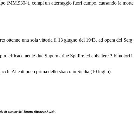
 tipo (MM.9304), compì un atterraggio fuori campo, causando la morte
to ottenne una sola vittoria il 13 giugno del 1943, ad opera del Serg.
pire efficacemente due Supermarine Spitfire ed abbattere 3 bimotori il
tacchi Alleati poco prima dello sbarco in Sicilia (10 luglio).
olo fu pilotato dal Tenente Giuseppe Ruzzin.