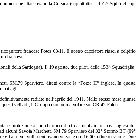
onomo, che attaccavano la Corsica (soprattutto la 155^ Sqd. del cap.
ricognitore francese Potez 63/11. Il nostro cacciatore riuscì a colpirlo
o i francesi.
onali della Sardegna). Il 19 agosto, due piloti della 153^ Squadriglia,
tti SM.79 Sparviero, diretti contro la “Forza H” inglese. In queste
e battaglia.
definitivamente radiato nell’aprile del 1941. Nello stesso mese giunse
 questi velivoli, il Gruppo continuò a volare sui CR.42 Falco.
ta e protezione ai bombardieri diretti a bombardare navi inglesi del
tro ad alcuni Savoia Marchetti SM.79 Sparviero del 32° Stormo BT (89°
li altri velivoli, rientravano verso le ore 16:00 a fine missione. Due