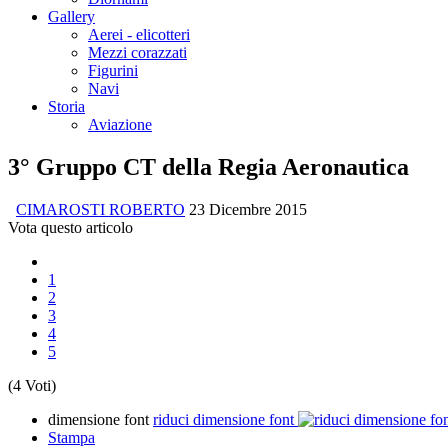
Gallery
Aerei - elicotteri
Mezzi corazzati
Figurini
Navi
Storia
Aviazione
3° Gruppo CT della Regia Aeronautica
CIMAROSTI ROBERTO
23 Dicembre 2015
Vota questo articolo
1
2
3
4
5
(4 Voti)
dimensione font
riduci dimensione font
Stampa