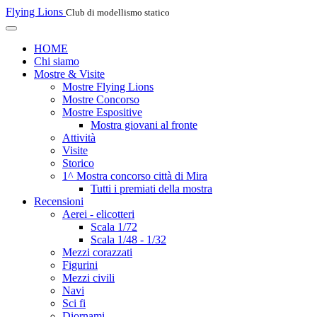
Flying Lions
Club di modellismo statico
HOME
Chi siamo
Mostre & Visite
Mostre Flying Lions
Mostre Concorso
Mostre Espositive
Mostra giovani al fronte
Attività
Visite
Storico
1^ Mostra concorso città di Mira
Tutti i premiati della mostra
Recensioni
Aerei - elicotteri
Scala 1/72
Scala 1/48 - 1/32
Mezzi corazzati
Figurini
Mezzi civili
Navi
Sci fi
Diornami