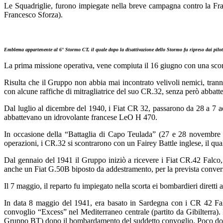
Le Squadriglie, furono impiegate nella breve campagna contro la Fra
Francesco Sforza).
Emblema appartenente al 6° Stormo CT, il quale dopo la disattivazione dello Stormo fu ripreso dai pil
La prima missione operativa, vene compiuta il 16 giugno con una scort
Risulta che il Gruppo non abbia mai incontrato velivoli nemici, tranne 
con alcune raffiche di mitragliatrice del suo CR.32, senza però abbatter
Dal luglio al dicembre del 1940, i Fiat CR 32, passarono da 28 a 7 aer
abbattevano un idrovolante francese LeO H 470.
In occasione della “Battaglia di Capo Teulada” (27 e 28 novembre 1
operazioni, i CR.32 si scontrarono con un Fairey Battle inglese, il quale 
Dal gennaio del 1941 il Gruppo iniziò a ricevere i Fiat CR.42 Falco, 
anche un Fiat G.50B biposto da addestramento, per la prevista conversi
Il 7 maggio, il reparto fu impiegato nella scorta ei bombardieri diretti 
In data 8 maggio del 1941, era basato in Sardegna con i CR 42 Falco
convoglio “Excess” nel Mediterraneo centrale (partito da Gibilterra)
Gruppo BT) dopo il bombardamento del suddetto convoglio. Poco dopo il