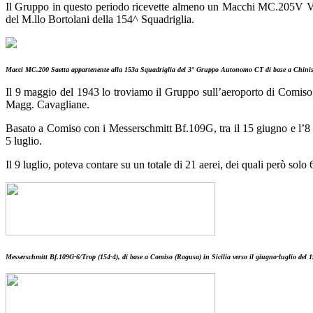
Il Gruppo in questo periodo ricevette almeno un Macchi MC.205V Velt
del M.llo Bortolani della 154^ Squadriglia.
Macci MC.200 Saetta appartenente alla 153a Squadriglia del 3° Gruppo Autonomo CT di base a Chinisia
Il 9 maggio del 1943 lo troviamo il Gruppo sull’aeroporto di Comiso c
Magg. Cavagliane.
Basato a Comiso con i Messerschmitt Bf.109G, tra il 15 giugno e l’8 l
5 luglio.
Il 9 luglio, poteva contare su un totale di 21 aerei, dei quali però solo
Messerschmitt Bf.109G-6/Trop (154-4), di base a Comiso (Ragusa) in Sicilia verso il giugno-luglio del 1