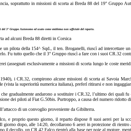
ncia, soprattutto in missioni di scorta ai Breda 88 del 19° Gruppo Aut
oti del 3° Gruppo Autonomo ed usato come emblema non ufficiale del reparto.
a ad alcuni Breda 88 diretti in Corsica
un pilota della 154^ Sqd., il ten. Broganelli, riuscì ad intercettare un 
lo. Fu tutto quello che il 3° Gruppo riuscì a fare con i suoi CR.32 contr
ei (assegnati esclusivamente a missioni di scorta lungo le coste meridi
940), i CR.32, compirono alcune missioni di scorta ai Savoia Marche
(vista la superiorità numerica italiana), preferì ritirarsi e non ingaggiar
che gradualmente andarono a sostituire i CR.32, l’ultimo dei quali fu 
one dei piloti al Fiat G.50bis. Purtroppo, a causa del numero ridotto di
all’attacco di un convoglio proveniente da Gibilterra.
, e proprio questo giorno, il reparto dispose 8 suoi aerei per la scor
. Il giorno dopo, alle 14:20, decollarono 6 aerei in protezione di rien
 decollo, un CR 42 Falco rientrò alla base per noie al motore, mentre g