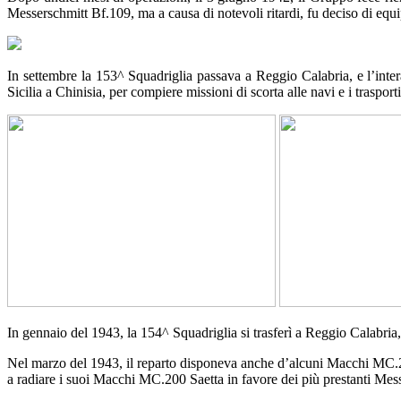
Messerschmitt Bf.109, ma a causa di notevoli ritardi, fu deciso di e
In settembre la 153^ Squadriglia passava a Reggio Calabria, e l’inte
Sicilia a Chinisia, per compiere missioni di scorta alle navi e i trasport
In gennaio del 1943, la 154^ Squadriglia si trasferì a Reggio Calabria, 
Nel marzo del 1943, il reparto disponeva anche d’alcuni Macchi MC.202
a radiare i suoi Macchi MC.200 Saetta in favore dei più prestanti Me