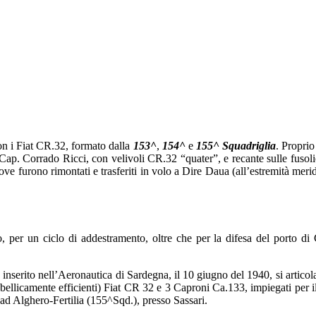
on i Fiat CR.32, formato dalla
153^
,
154^
e
155^ Squadriglia
. Proprio
Cap. Corrado Ricci, con velivoli CR.32 “quater”, e recante sulle fusoli
ve furono rimontati e trasferiti in volo a Dire Daua (all’estremità meri
per un ciclo di addestramento, oltre che per la difesa del porto di C
nserito nell’Aeronautica di Sardegna, il 10 giugno del 1940, si artico
ellicamente efficienti) Fiat CR 32 e 3 Caproni Ca.133, impiegati per il
ad Alghero-Fertilia (155^Sqd.), presso Sassari.