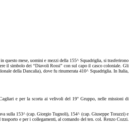
 in questo mese, uomini e mezzi della 155^ Squadriglia, si trasferirono
ere il simbolo dei “Diavoli Rossi” con sul capo il casco coloniale. Gli
dionale della Dancalia), dove fu rinumerata 410^ Squadriglia. In Italia,
agliari e per la scorta ai velivoli del 19° Gruppo, nelle missioni di
lava sulla 153^ (cap. Giorgio Tugnoli), 154^ (cap. Giuseppe Torazzi) e
 trasporto e per i collegamenti, al comando del ten. col. Renzo Cozzi.