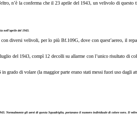
ro, n’è la conferma che il 23 aprile del 1943, un velivolo di questo
 nell'aprile del 1943.
on diversi velivoli, per lo più Bf.109G, dove con quest’aereo, il repar
uglio del 1943, compì 12 decolli su allarme con l’unico risultato di col
 6 in grado di volare (la maggior parte erano stati messi fuori uso dagli at
943. Normalmente gli aerei di questa Squadriglia, portavano il numero individuale di colore nero. Il veliv